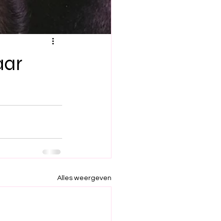
aar
Alles weergeven