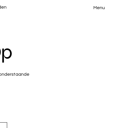
den
Menu
Op
t onderstaande