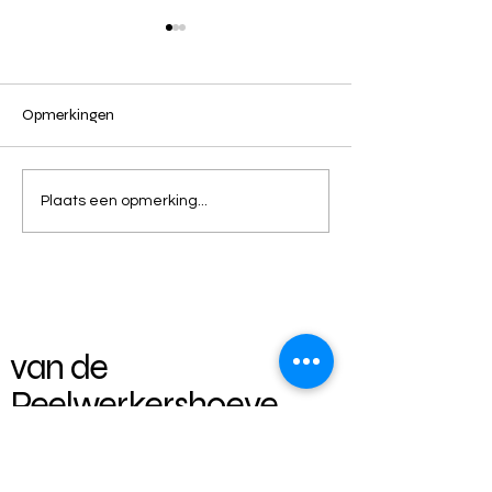
Even snuffelen bij papa
Kiek wat schatti
Opmerkingen
Plaats een opmerking...
van de
Peelwerkershoeve
Snavelbiesstraat 24
5445 NV Landhorst