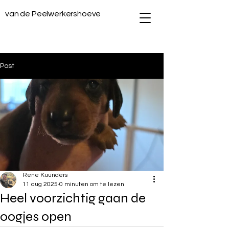
van de Peelwerkershoeve
Post
Bekijk Onze Honden
Rene Kuunders
11 aug 2025
0 minuten om te lezen
Heel voorzichtig gaan de
oogjes open