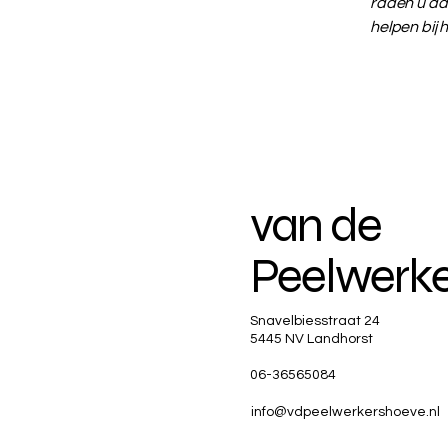
raden u aan
helpen bij 
van de
Peelwerk
Snavelbiesstraat 24
5445 NV Landhorst
06-36565084
info@vdpeelwerkershoeve.nl