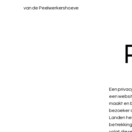
van de Peelwerkershoeve
Een privac
een websit
maakt en b
bezoeker o
Landen heb
betrekking
volgt die r