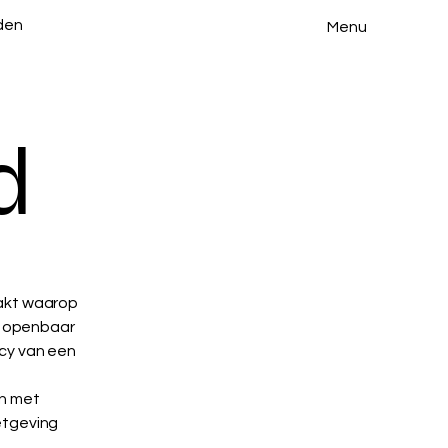
den
Menu
d
aakt waarop
, openbaar
acy van een
en met
etgeving