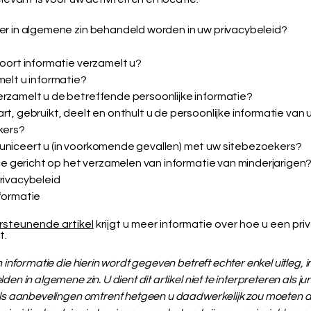
r in algemene zin behandeld worden in uw privacybeleid?
oort informatie verzamelt u?
elt u informatie?
zamelt u de betreffende persoonlijke informatie?
t, gebruikt, deelt en onthult u de persoonlijke informatie van 
kers?
iceert u (in voorkomende gevallen) met uw sitebezoekers?
ice gericht op het verzamelen van informatie van minderjarigen
rivacybeleid
formatie
rsteunende artikel
krijgt u meer informatie over hoe u een pri
t.
n informatie die hierin wordt gegeven betreft echter enkel uitleg, 
den in algemene zin. U dient dit artikel niet te interpreteren als ju
als aanbevelingen omtrent hetgeen u daadwerkelijk zou moeten 