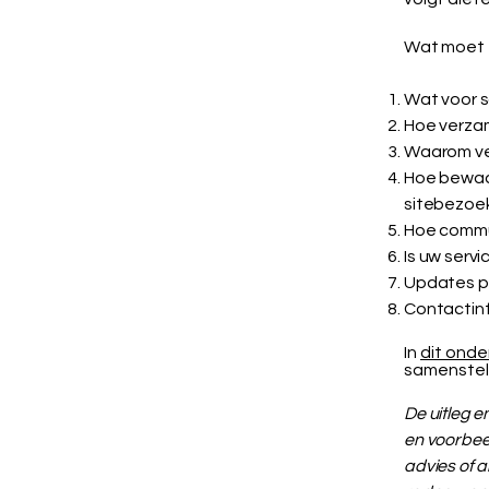
Wat moet e
Wat voor s
Hoe verzam
Waarom ver
Hoe bewaar
sitebezoe
Hoe commun
Is uw serv
Updates p
Contactin
In
dit onde
samenstel
De uitleg e
en voorbeel
advies of 