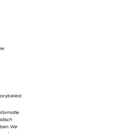
uw
?
vacybeleid
informatie
ridisch
doen. We